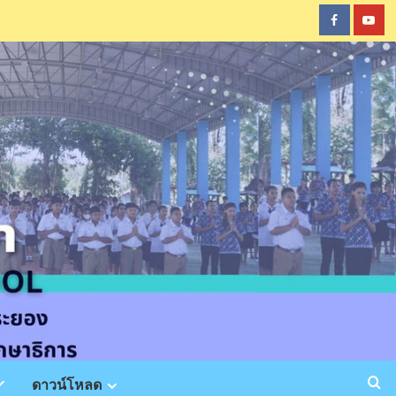
Faceboo
You
ดาวน์โหลด