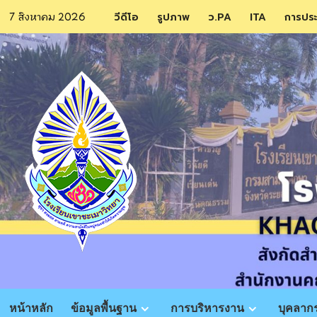
Skip
7 สิงหาคม 2026
วีดีโอ
รูปภาพ
ว.PA
ITA
การปร
to
content
หน้าหลัก
ข้อมูลพื้นฐาน
การบริหารงาน
บุคลาก