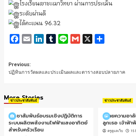
โรงเรียนเขาชะเมาวิทยา ผ่านการประเมิน
ระดับผ่านดี
ได้คะแนน 96.32
Facebook
Email
LinkedIn
Tumblr
Line
Gmail
X
Share
Post
Previous:
navigation
ปฏิทินการวัดผลและประเมินผลและตารางสอบปลายภาค
More Stories
ข่าวประชาสัมพันธ์
ข่าวประชาสัมพันธ์
ประชาสัมพันธ์อบรมเชิงปฏิบัติการ
ถวายความอาลัย
ระบบผลิตพลังงานไฟฟ้าแสงอาทิตย์
ลูกเธอ เจ้าฟ้า
สำหรับครัวเรือน
ครูดูแลเว็บ
15 