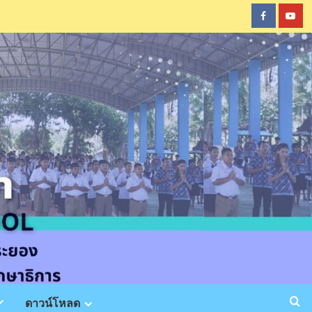
Faceboo
You
ดาวน์โหลด