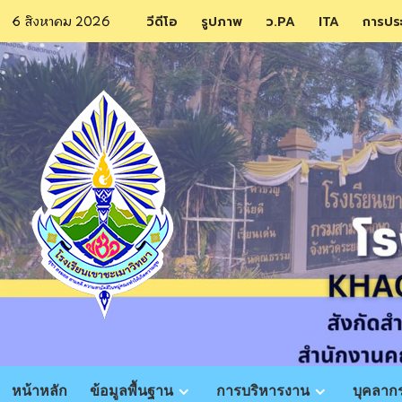
Skip
6 สิงหาคม 2026
วีดีโอ
รูปภาพ
ว.PA
ITA
การปร
to
content
หน้าหลัก
ข้อมูลพื้นฐาน
การบริหารงาน
บุคลาก