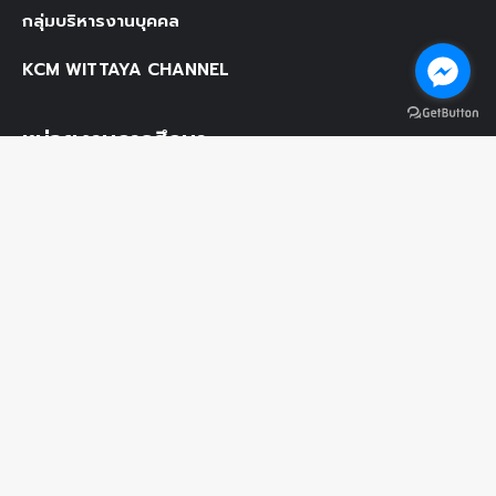
กลุ่มบริหารงานบุคคล
KCM WITTAYA CHANNEL
หน่วยงานการศึกษา
กระทรวงศึกษาธิการ
สำนักงานคณะกรรมการการศึกษาขั้นพื้นฐาน
สำนักงานเขตพื้นที่การศึกษามัธยมศึกษา เขต 18 (ชลบุรี
ระยอง)
โรงเรียนเขาชะเมาวิทยา
187 หมู่ที่ 1 ต.ห้วยทับมอญ อ.เขาชะเมา จ.ระยอง 21110
โทรศัพท์ 038 996 275