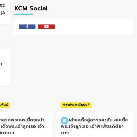
xt:
KCM Social
QA
Facebook
Youtube
า
มพันธ์
ข่าวประชาสัมพันธ์
้ำสรงพระศพเบื้องหน้า
น้อมส่งเสด็จสู่สวรรคาลัย สมเด็จ
เด็จพระเจ้าลูกเธอ เจ้า
พระเจ้าลูกเธอ เจ้าฟ้าพัชรกิติยา
ติยาภาฯ
ภาฯ