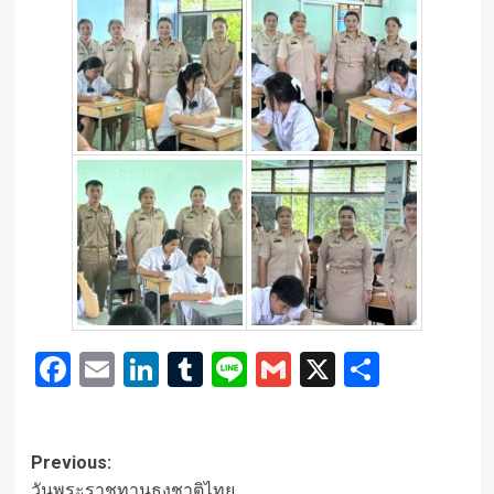
Facebook
Email
LinkedIn
Tumblr
Line
Gmail
X
Share
Post
Previous:
วันพระราชทานธงชาติไทย