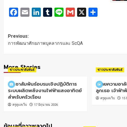
Facebook
Email
LinkedIn
Tumblr
Line
Gmail
X
Share
Post
Previous:
navigation
การพัฒนาศักยภาพบุคลากรและ ScQA
More Stories
ข่าวประชาสัมพันธ์
ข่าวประชาสัมพันธ์
ประชาสัมพันธ์อบรมเชิงปฏิบัติการ
ถวายความอาลัย
ระบบผลิตพลังงานไฟฟ้าแสงอาทิตย์
ลูกเธอ เจ้าฟ้า
สำหรับครัวเรือน
ครูดูแลเว็บ
15 
ครูดูแลเว็บ
17 มิถุนายน 2026
ข้อมูลที่อาจพลาดไป