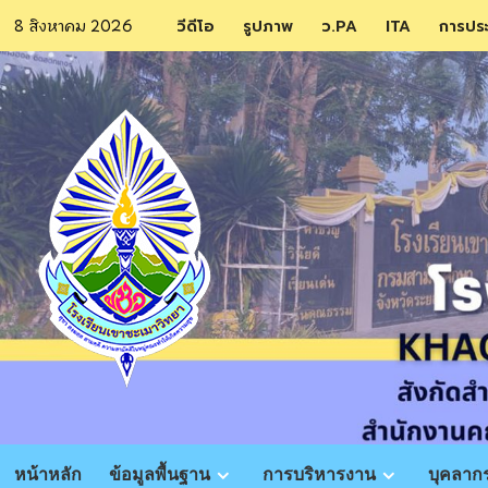
Skip
8 สิงหาคม 2026
วีดีโอ
รูปภาพ
ว.PA
ITA
การปร
to
content
หน้าหลัก
ข้อมูลพื้นฐาน
การบริหารงาน
บุคลาก