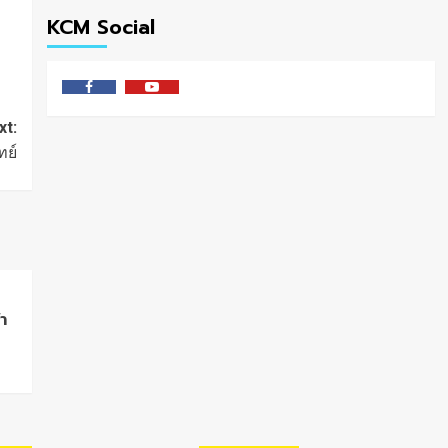
KCM Social
Facebook
Youtube
xt:
ทย์
า