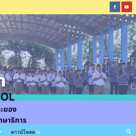
Faceboo
You
ดาวน์โหลด