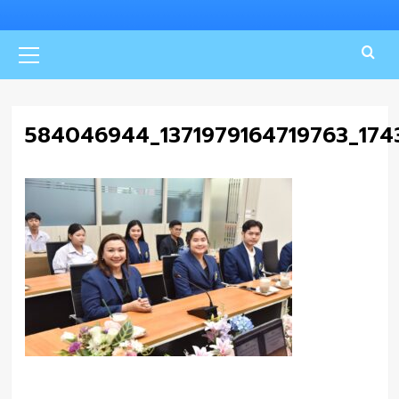
Primary
Menu
584046944_1371979164719763_17